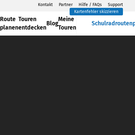
Kontakt
Partner
Hilfe / FAQs
Support
Kartenfehler skizzieren
Route
Touren
Meine
Blog
Schulradrouten
planen
entdecken
Touren