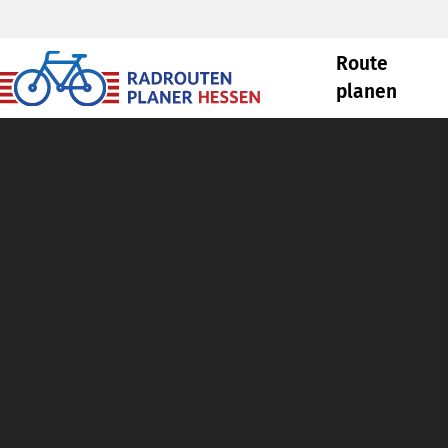
Route
planen