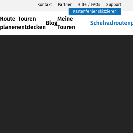
Kontakt
Partner
Hilfe / FAQs
Support
Kartenfehler skizzieren
Route
Touren
Meine
Blog
Schulradrouten
planen
entdecken
Touren