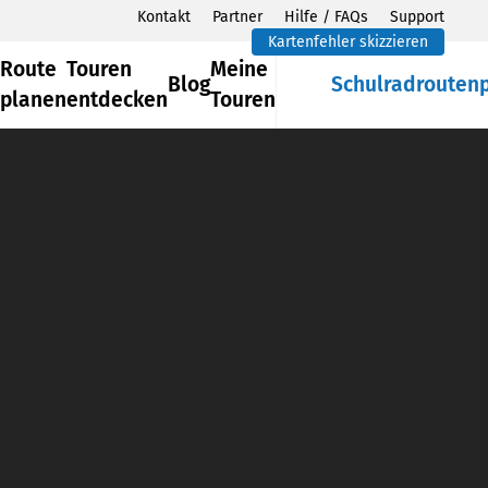
Kontakt
Partner
Hilfe / FAQs
Support
Kartenfehler skizzieren
Route
Touren
Meine
Blog
Schulradrouten
planen
entdecken
Touren