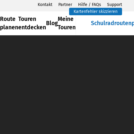
Kontakt
Partner
Hilfe / FAQs
Support
Kartenfehler skizzieren
Route
Touren
Meine
Blog
Schulradrouten
planen
entdecken
Touren