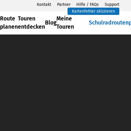
Kontakt
Partner
Hilfe / FAQs
Support
Kartenfehler skizzieren
Route
Touren
Meine
Blog
Schulradrouten
planen
entdecken
Touren