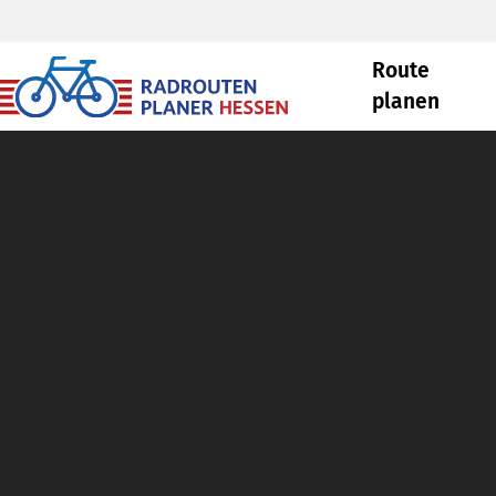
Route
planen