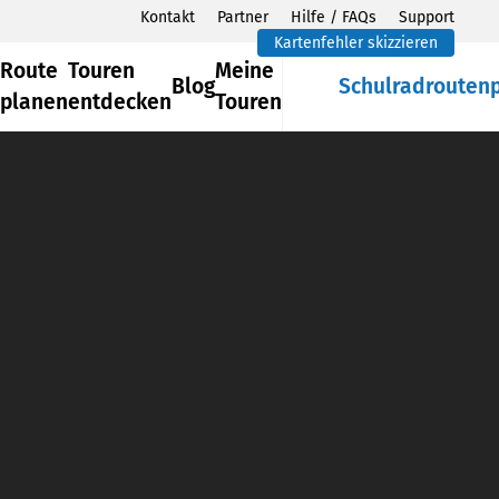
Kontakt
Partner
Hilfe / FAQs
Support
Kartenfehler skizzieren
Route
Touren
Meine
Blog
Schulradrouten
planen
entdecken
Touren