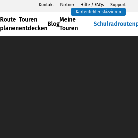
Kontakt
Partner
Hilfe / FAQs
Support
Kartenfehler skizzieren
Route
Touren
Meine
Blog
Schulradrouten
planen
entdecken
Touren