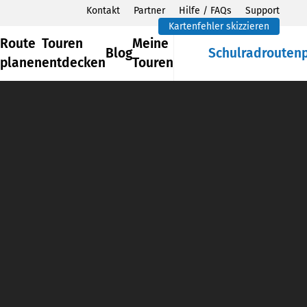
Kontakt
Partner
Hilfe / FAQs
Support
Kartenfehler skizzieren
Route
Touren
Meine
Blog
Schulradrouten
planen
entdecken
Touren