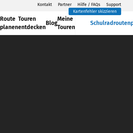
Kontakt
Partner
Hilfe / FAQs
Support
Kartenfehler skizzieren
Route
Touren
Meine
Blog
Schulradrouten
planen
entdecken
Touren