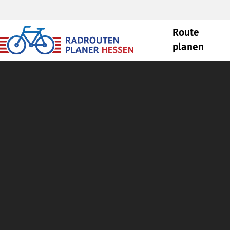
Route
planen