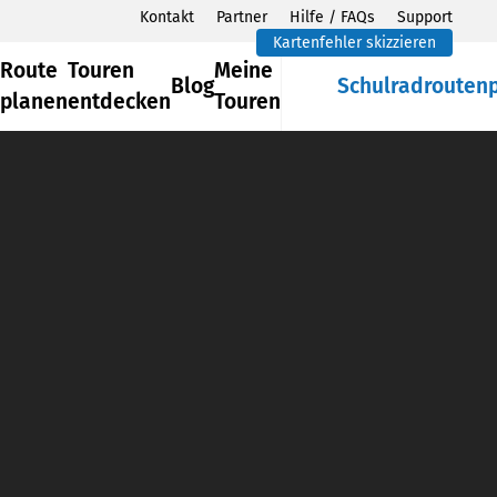
Kontakt
Partner
Hilfe / FAQs
Support
Kartenfehler skizzieren
Route
Touren
Meine
Blog
Schulradrouten
planen
entdecken
Touren