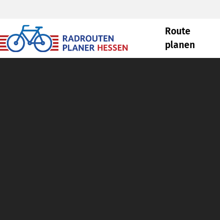
Route
planen