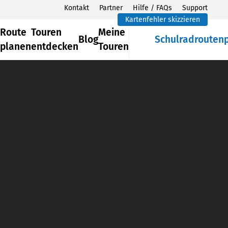
Kontakt
Partner
Hilfe / FAQs
Support
Kartenfehler skizzieren
Route
Touren
Meine
Blog
Schulradrouten
planen
entdecken
Touren