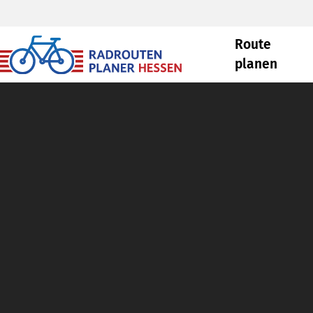
Route
planen