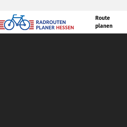
Route
planen