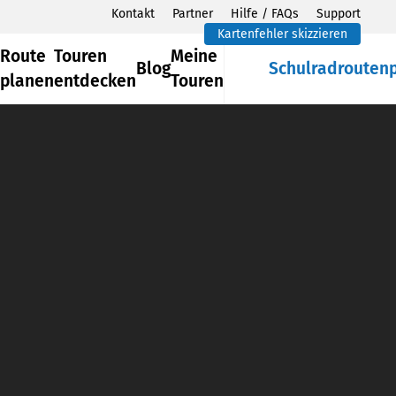
Kontakt
Partner
Hilfe / FAQs
Support
Kartenfehler skizzieren
Route
Touren
Meine
Blog
Schulradrouten
planen
entdecken
Touren