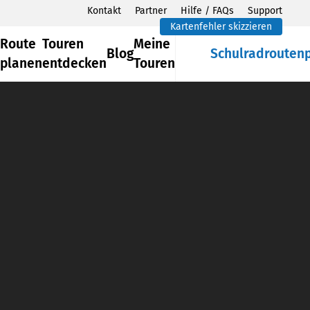
Kontakt
Partner
Hilfe / FAQs
Support
Kartenfehler skizzieren
Route
Touren
Meine
Blog
Schulradrouten
planen
entdecken
Touren