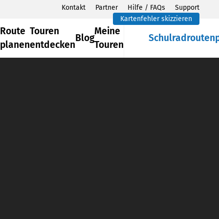
Kontakt
Partner
Hilfe / FAQs
Support
Kartenfehler skizzieren
Route
Touren
Meine
Blog
Schulradrouten
planen
entdecken
Touren