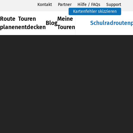
Kontakt
Partner
Hilfe / FAQs
Support
Kartenfehler skizzieren
Route
Touren
Meine
Blog
Schulradrouten
planen
entdecken
Touren