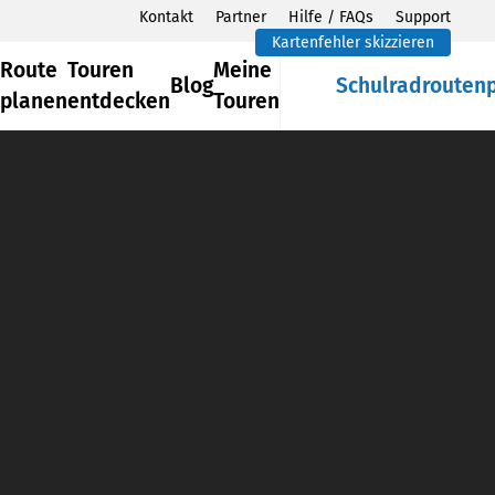
Kontakt
Partner
Hilfe / FAQs
Support
Kartenfehler skizzieren
Route
Touren
Meine
Blog
Schulradrouten
planen
entdecken
Touren