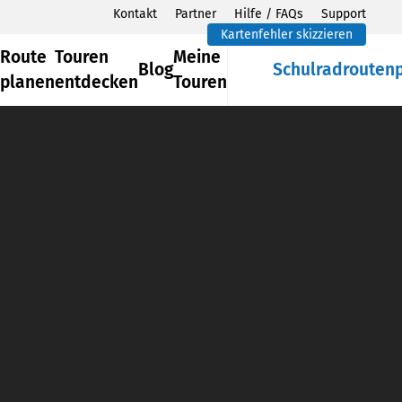
Kontakt
Partner
Hilfe / FAQs
Support
Kartenfehler skizzieren
Route
Touren
Meine
Blog
Schulradrouten
planen
entdecken
Touren