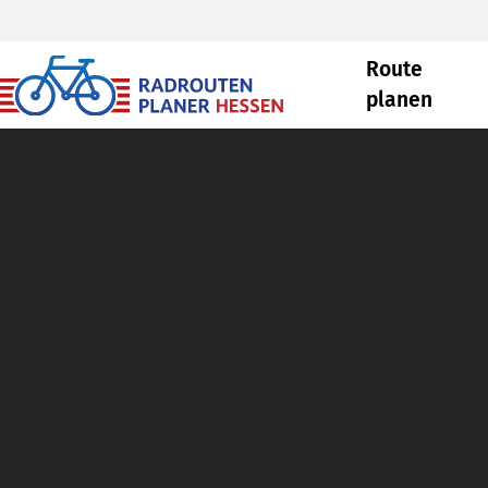
Route
planen