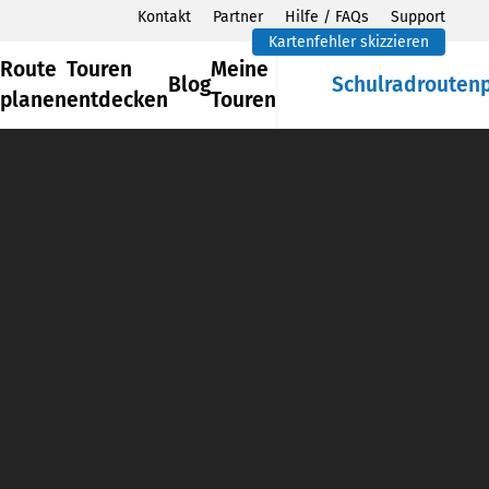
Kontakt
Partner
Hilfe / FAQs
Support
Kartenfehler skizzieren
Route
Touren
Meine
Blog
Schulradrouten
planen
entdecken
Touren