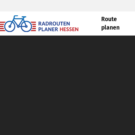
Route
planen