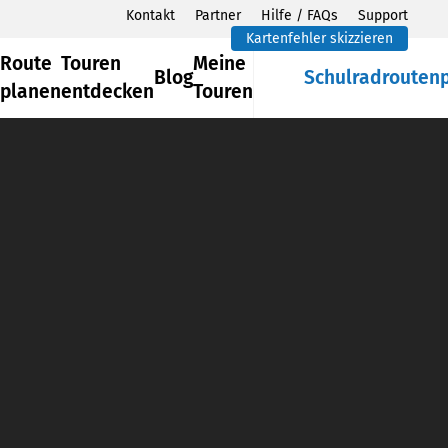
Kontakt
Partner
Hilfe / FAQs
Support
Kartenfehler skizzieren
Route
Touren
Meine
Blog
Schulradrouten
planen
entdecken
Touren