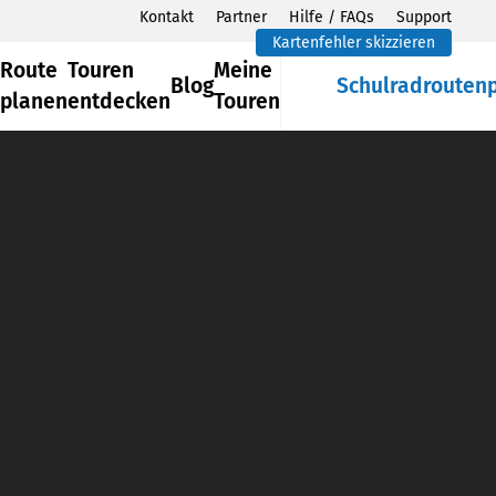
Kontakt
Partner
Hilfe / FAQs
Support
Kartenfehler skizzieren
Route
Touren
Meine
Blog
Schulradrouten
planen
entdecken
Touren