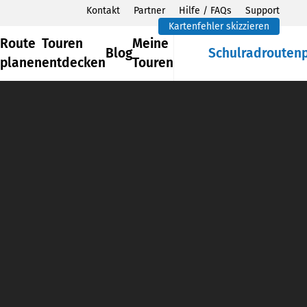
Kontakt
Partner
Hilfe / FAQs
Support
Kartenfehler skizzieren
Route
Touren
Meine
Blog
Schulradrouten
planen
entdecken
Touren