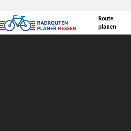
Route
planen