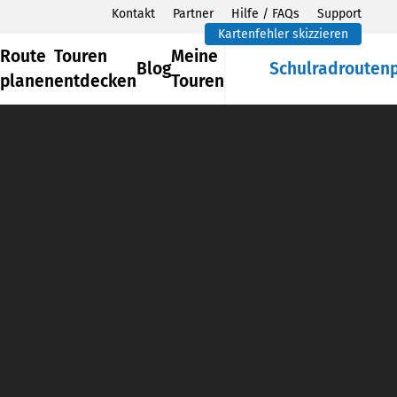
Kontakt
Partner
Hilfe / FAQs
Support
Kartenfehler skizzieren
Route
Touren
Meine
Blog
Schulradrouten
planen
entdecken
Touren