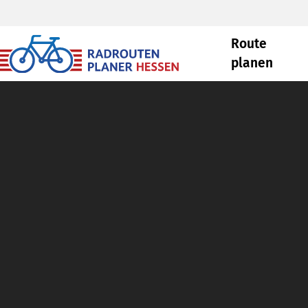
Route
planen