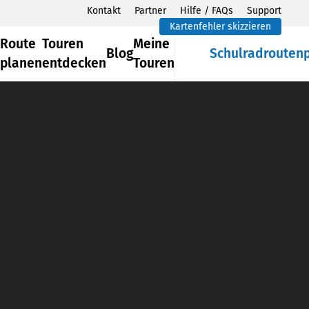
Kontakt
Partner
Hilfe / FAQs
Support
Kartenfehler skizzieren
Route
Touren
Meine
Blog
Schulradrouten
planen
entdecken
Touren