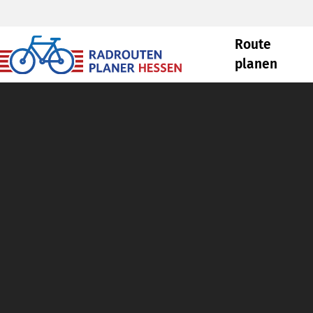
Route
planen