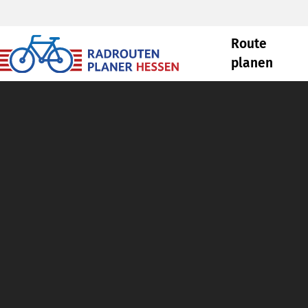
Route
planen