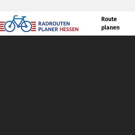
Route
planen