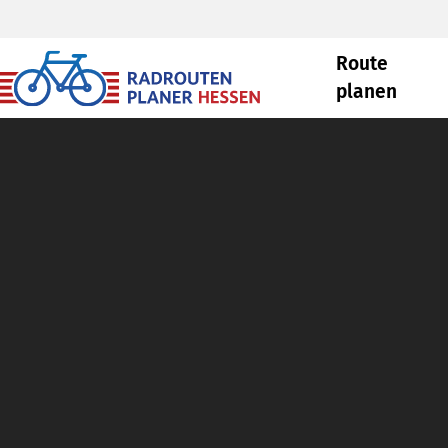
Route
planen