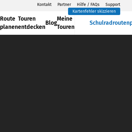
Kontakt
Partner
Hilfe / FAQs
Support
Kartenfehler skizzieren
Route
Touren
Meine
Blog
Schulradrouten
planen
entdecken
Touren