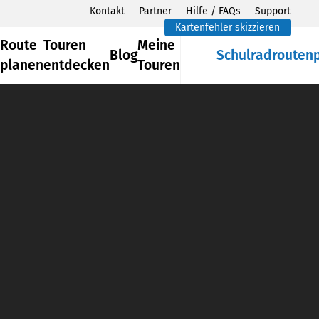
Kontakt
Partner
Hilfe / FAQs
Support
Kartenfehler skizzieren
Route
Touren
Meine
Blog
Schulradrouten
planen
entdecken
Touren