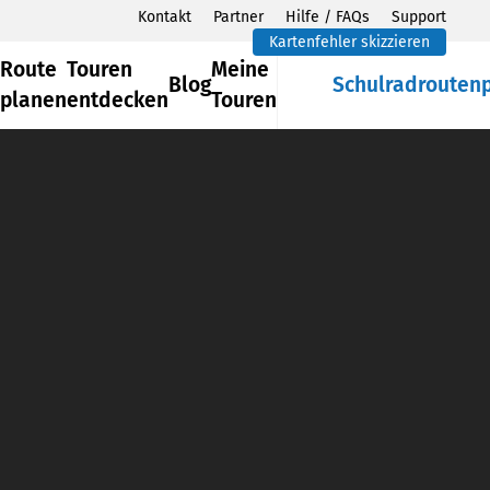
Kontakt
Partner
Hilfe / FAQs
Support
Kartenfehler skizzieren
Route
Touren
Meine
Blog
Schulradrouten
planen
entdecken
Touren