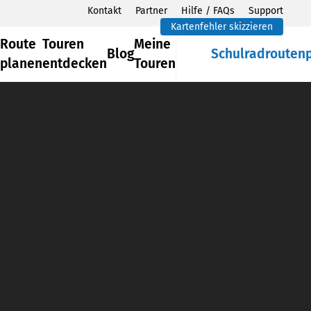
Kontakt
Partner
Hilfe / FAQs
Support
Kartenfehler skizzieren
Route
Touren
Meine
Blog
Schulradrouten
planen
entdecken
Touren