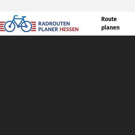
Route
planen