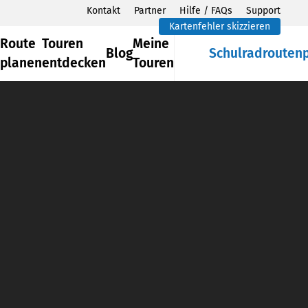
Kontakt
Partner
Hilfe / FAQs
Support
Kartenfehler skizzieren
Route
Touren
Meine
Blog
Schulradrouten
planen
entdecken
Touren