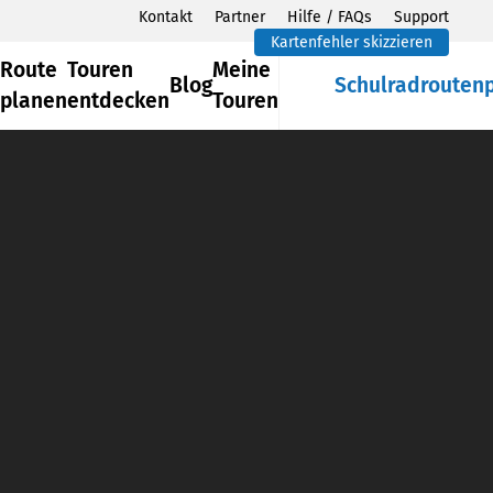
Kontakt
Partner
Hilfe / FAQs
Support
Kartenfehler skizzieren
Route
Touren
Meine
Blog
Schulradrouten
planen
entdecken
Touren