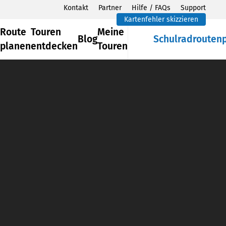
Kontakt
Partner
Hilfe / FAQs
Support
Kartenfehler skizzieren
Route
Touren
Meine
Blog
Schulradrouten
planen
entdecken
Touren