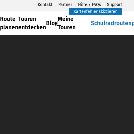
Kontakt
Partner
Hilfe / FAQs
Support
Kartenfehler skizzieren
Route
Touren
Meine
Blog
Schulradrouten
planen
entdecken
Touren