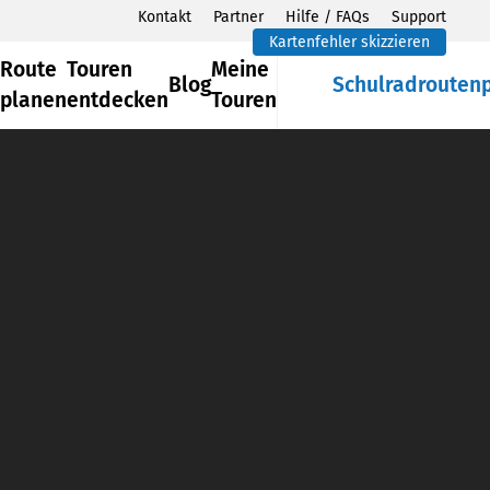
Kontakt
Partner
Hilfe / FAQs
Support
Kartenfehler skizzieren
Route
Touren
Meine
Blog
Schulradrouten
planen
entdecken
Touren