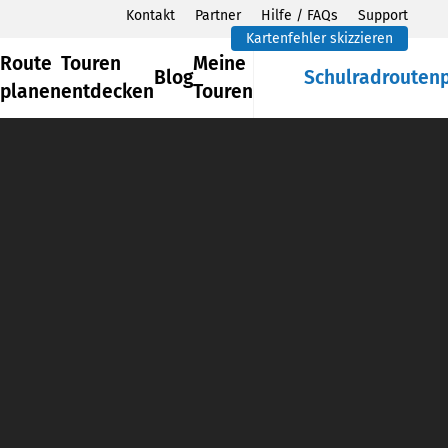
Kontakt
Partner
Hilfe / FAQs
Support
Kartenfehler skizzieren
Route
Touren
Meine
Blog
Schulradrouten
planen
entdecken
Touren