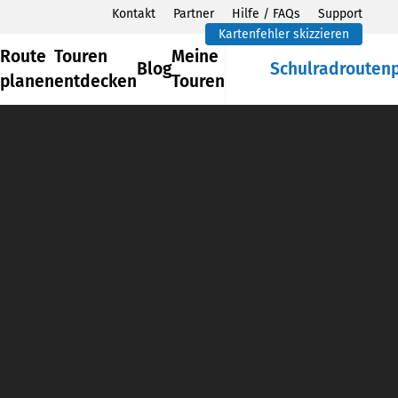
Kontakt
Partner
Hilfe / FAQs
Support
Kartenfehler skizzieren
Route
Touren
Meine
Blog
Schulradrouten
planen
entdecken
Touren