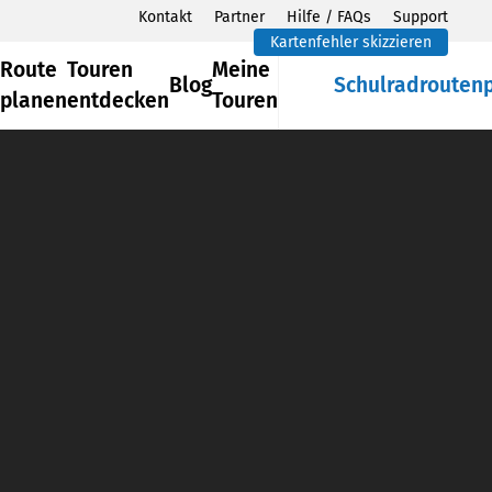
Kontakt
Partner
Hilfe / FAQs
Support
Kartenfehler skizzieren
Route
Touren
Meine
Blog
Schulradrouten
planen
entdecken
Touren